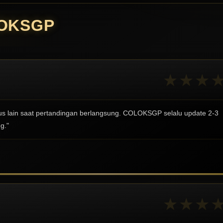
LOKSGP
s lain saat pertandingan berlangsung. COLOKSGP selalu update 2-3
g."