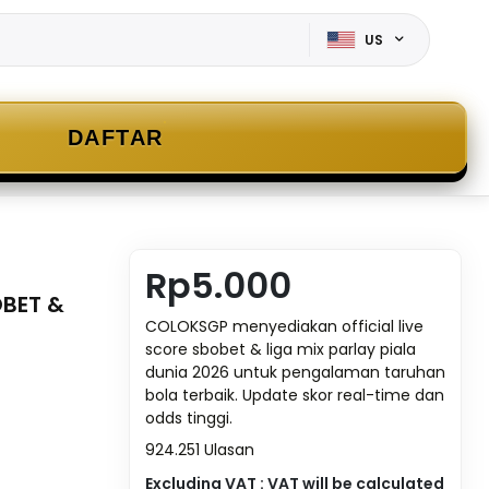
US
DAFTAR
Rp5.000
OBET &
COLOKSGP menyediakan official live
score sbobet & liga mix parlay piala
dunia 2026 untuk pengalaman taruhan
bola terbaik. Update skor real-time dan
odds tinggi.
924.251 Ulasan
Excluding VAT : VAT will be calculated