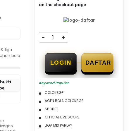
on the checkout page
m
-
+
& liga
ruhan bola
LOGIN
DAFTAR
Keyword Populer
COLOKSGP
AGEN BOLA COLOKSGP
SBOBET
OFFICIAL LIVE SCORE
tuk
LIGA MIX PARLAY
 dengan