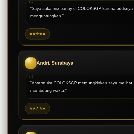
"Saya suka mix parlay di COLOKSGP karena oddsnya be
menguntungkan."
⭐⭐⭐⭐⭐
Andri, Surabaya
"Antarmuka COLOKSGP memungkinkan saya melihat live
membuang waktu."
⭐⭐⭐⭐⭐