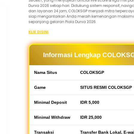
SBOBET, yang menyajikan official live score & liga mix par
Dunia 2026 setiap hari. Didukung sistem responsif, navigasi
dan layanan 24 jam, COLOKSGP menjadi mitra terperca
siap mengantarkan Anda meraih kemenangan maksim
sepanjang gelaran Piala Dunia 2026.
KLIK DISINI
.
Informasi Lengkap COLOKS
Nama Situs
COLOKSGP
Game
SITUS RESMI COLOKSGP
Minimal Deposit
IDR 5,000
Minimal Withdraw
IDR 25,000
Transaksi
Transfer Bank Lokal, E-wal