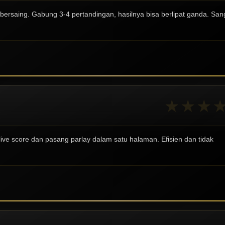
rsaing. Gabung 3-4 pertandingan, hasilnya bisa berlipat ganda. San
 score dan pasang parlay dalam satu halaman. Efisien dan tidak