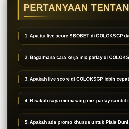
PERTANYAAN TENTA
1. Apa itu live score SBOBET di COLOKSGP d
2. Bagaimana cara kerja mix parlay di COLO
3. Apakah live score di COLOKSGP lebih cepat 
4. Bisakah saya memasang mix parlay sambil 
5. Apakah ada promo khusus untuk Piala Du