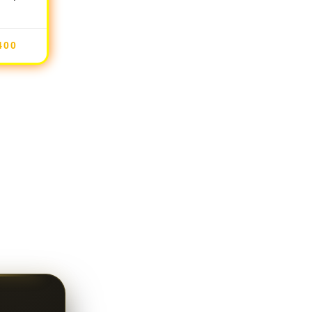
LAYANAN BOLA 24 JAM
PORTAL DIGITAL SBOBET
PUSAT INFORMASI PARLAY
400
REFERENSI JUDI BOLA
NAVIGASI AGEN BOLA
JALUR AKSES SBOBET
LOGIN AGEN BOLA
LINK UTAMA COLOKSGP
PORTAL RESMI SBOBET
AKSES CEPAT PARLAY
LAYANAN DIGITAL BOLA