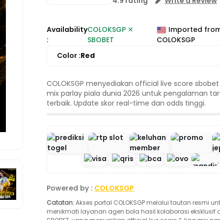
4.9 rating
Write a Review
Availability
COLOKSGP ✕
Imported fro
:
SBOBET
COLOKSGP
Color :
Red
COLOKSGP menyediakan official live score sbobet 
mix parlay piala dunia 2026 untuk pengalaman ta
terbaik. Update skor real-time dan odds tinggi.
Powered by :
COLOKSGP
Catatan:
Akses portal COLOKSGP melalui tautan resmi un
menikmati layanan agen bola hasil kolaborasi eksklusif