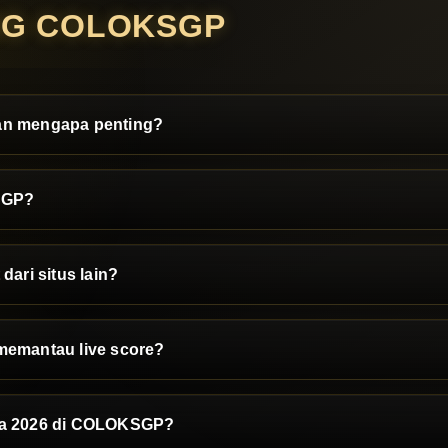
NG COLOKSGP
an mengapa penting?
KSGP?
dari situs lain?
memantau live score?
nia 2026 di COLOKSGP?