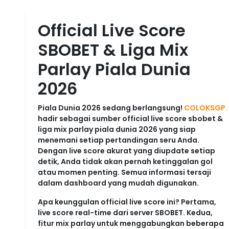
Official Live Score
SBOBET & Liga Mix
Parlay Piala Dunia
2026
Piala Dunia 2026 sedang berlangsung!
COLOKSGP
hadir sebagai sumber official live score sbobet &
liga mix parlay piala dunia 2026 yang siap
menemani setiap pertandingan seru Anda.
Dengan live score akurat yang diupdate setiap
detik, Anda tidak akan pernah ketinggalan gol
atau momen penting. Semua informasi tersaji
dalam dashboard yang mudah digunakan.
Apa keunggulan official live score ini? Pertama,
live score real-time dari server SBOBET. Kedua,
fitur mix parlay untuk menggabungkan beberapa